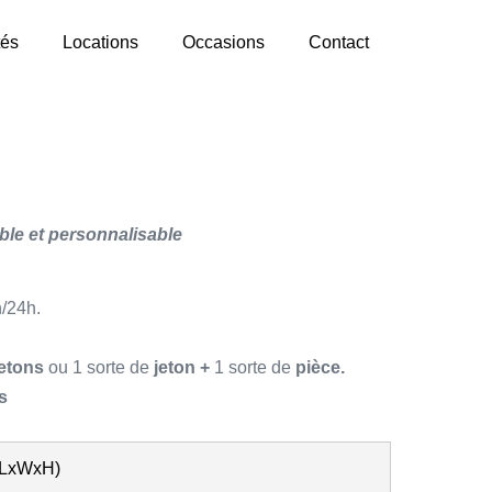
tés
Locations
Occasions
Contact
ble et personnalisable
/24h.
etons
ou 1 sorte de
jeton +
1 sorte de
pièce.
ts
(LxWxH)