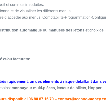
eil et sommes introduites.
ionnaire de visualiser les différents menus
naire d’accéder aux menus: Comptabilité-Programmation-Configur
istribution automatique ou manuelle des jetons
et choix de 
é et/ou facturette
ès rapidement, un des éléments à risque défaillant dans vo
esoins:
monnayeur multi-pièces, lecteur de billets, Hopper…
jours disponible! 06.80.87.16.70 – contact@techno-money.c